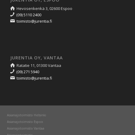
Hevosenkenkä 3, 02600 Espoo
(09) 5110 2400
toimisto@jurentia.fi
JURENTIA OY, VANTAA
Ratatie 11, 01300 Vantaa
(09) 271 5940
toimisto@jurentia.fi
Asianajotoimisto Helsinki
Asianajotoimisto Espoo
Asianajotoimisto Vantaa
Asianajotoimisto