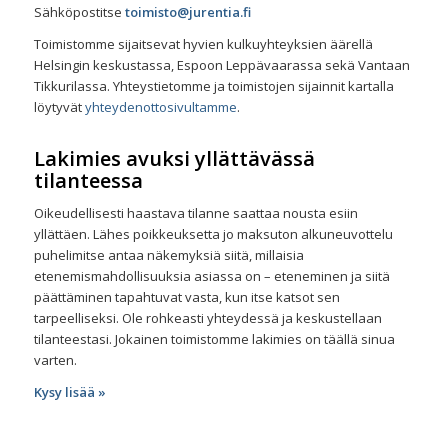
Sähköpostitse
toimisto@jurentia.fi
Toimistomme sijaitsevat hyvien kulkuyhteyksien äärellä
Helsingin keskustassa, Espoon Leppävaarassa sekä Vantaan
Tikkurilassa. Yhteystietomme ja toimistojen sijainnit kartalla
löytyvät
yhteydenottosivultamme
.
Lakimies avuksi yllättävässä
tilanteessa
Oikeudellisesti haastava tilanne saattaa nousta esiin
yllättäen. Lähes poikkeuksetta jo maksuton alkuneuvottelu
puhelimitse antaa näkemyksiä siitä, millaisia
etenemismahdollisuuksia asiassa on – eteneminen ja siitä
päättäminen tapahtuvat vasta, kun itse katsot sen
tarpeelliseksi. Ole rohkeasti yhteydessä ja keskustellaan
tilanteestasi. Jokainen toimistomme lakimies on täällä sinua
varten.
Kysy lisää »