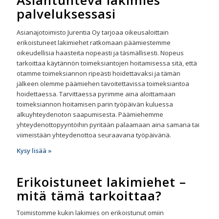
Asiantunteva lakimies
palveluksessasi
Asianajotoimisto Jurentia Oy tarjoaa oikeusaloittain
erikoistuneet lakimiehet ratkomaan päämiestemme
oikeudellisia haasteita nopeasti ja täsmällisesti. Nopeus
tarkoittaa käytännön toimeksiantojen hoitamisessa sitä, että
otamme toimeksiannon ripeästi hoidettavaksi ja tämän
jälkeen olemme päämiehen tavoitettavissa toimeksiantoa
hoidettaessa. Tarvittaessa pyrimme aina aloittamaan
toimeksiannon hoitamisen parin työpäivän kuluessa
alkuyhteydenoton saapumisesta. Päämiehemme
yhteydenottopyyntöihin pyritään palaamaan aina samana tai
viimeistään yhteydenottoa seuraavana työpäivänä.
Kysy lisää »
Erikoistuneet lakimiehet –
mitä tämä tarkoittaa?
Toimistomme kukin lakimies on erikoistunut omiin