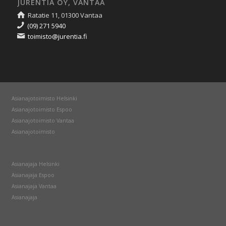
JURENTIA OY, VANTAA
Ratatie 11, 01300 Vantaa
(09) 271 5940
toimisto@jurentia.fi
Asianajotoimisto Helsinki
Asianajotoimisto Espoo
Asianajotoimisto Vantaa
Asianajotoimisto
Asianajaja Helsinki
Asianajaja Espoo
Asianajaja Vantaa
Asianajaja