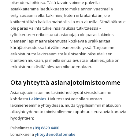
oikeudenaloihinsa. Tällä tavoin voimme palvella
asiakkaitamme laadukkaasti toimeksiannon vaatimalla
erityisosaamisella. Lakimies, kuten ei lääkärikään, ole
kotikentällään kaikilla mahdollisilla osa-alueilla. Silmälääkäri ei
ole paras valinta tukielinsairauksia tutkittaessa –
työoikeuteen erikoistunut asianajaja ole paras lakimies
viemään läpi maanrakennusta koskevaa urakkariitaa
käräjäoikeudessa tai välimiesmenettelyssä. Tarjoamme
erikoistunutta lakiosaamista kulloisenkin oikeudellisen
tilanteen mukaan, ja meillä sinua avustaa lakimies, joka on
erikoistunut käsillä olevaan oikeudenalaan.
Ota yhteyttä asianajotoimistoomme
Asianajotoimistomme lakimiehet löydät sivustoltamme
kohdasta
Lakimies
. Halutessasi voit olla suoraan
lakimieheemme yhteydessä, mutta tyypillisimmin maksuton
alkuyhteydenotto toimistollemme tapahtuu seuraavia kanavia
hyödyntäen;
Puhelimitse
(09) 6829 4400
Lomakkeella
yhteydenottolomake