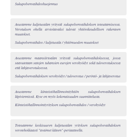
Sukupolvenvaihdoshuojennus
Avustamme kuljetusalan yritystä sukupolvenvaihdoksen toteuttamisessa.
Verotuksen ohella arvioitavaksi tulevat yhtiöoikeudellisen rakenteen
muutokset.
Sukupolvenvaihdos / kuljetusala / yhtiömuodon muutokset
Avustamme maansiirtoalan yritystä sukupolvenvaihdoksessa, jossa
saavutetaan satojen tuhansien eurojen verohyödyt sekä tuloverotuksessa
että lahjaverotuksessa.
Sukupolvenvaihdoksen verohyödyt / tuloverotus / perintö- ja lahjaverotus
Avustamme kiinteistöhallinnointiyhtiön sukupolvenvaihdoksen
läpiviennissä. Kyse on myös kokonaisuuden suunnittelusta.
Kiinteistöhallinnointiyrityksen sukupolvenvaihdos / verohyödyt
Toteutamme keskisuuren kuljetusalan yrityksen sukupolvevaihdoksen
verotehokkaasti "avaimet käteen"-periaatteella.