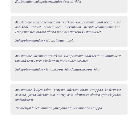
Kuljetusalan sukupolvenvaihdos / verohyödyt
Avustamme sähköasennusalan yrityksen sukupolvenvaihdoksessa, jossa
osakkaat saavat omaisuuden merkittävin perintöverohuojennuksin.
Huojennusten määrä ylittää moninkertaisesti kustannukset.
Sukupolvenvaihdos / jäämistösuunnittelu
Avustamme liikennöintiyrityksen sukupolvenvaihdoksessa suunnittelusta
toteutukseen - verotehokkaasti ja oikeudet turvaten.
Sukupolvenvaihdos / linjaliikenneyhtiö / tilausliikenneyhtiö
Avustamme kuljetusalan yritystä liiketoiminnan kauppaa koskevassa
asiassa, jossa liiketoiminta siirtyy osin olemassa olevien työntekijöiden
omistukseen.
Työntekijät liiketoiminnan jatkajana / liiketoiminnan kauppa