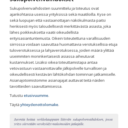
Sukupolvenvaihdosten suunnittelu ja toteutus ovat
ajankohtaisia useissa yrityksissä sekä maatiloilla. Kyse on
sekä luopujan että vastaanottajan näkökulmasta paitsi
henkisesti myös taloudellisesti merkittävästä asiasta, joka
lähes poikkeuksetta vaatii oikeudellista
erityisasiantuntemusta. Oikein toteutettuna varallisuuden
siirrossa voidaan saavuttaa huomattavia verotuksellisia etuja
tuloverotuksessa ja lahjaverotuksessa, joiden määrä ylittää
useimmiten moninkertaisesti asiassa aiheutuvat
kustannukset. Lisäksi oikea toteuttamistapa antaa
vetovastuun vastaanottavalle jälkipolvelle turvallisen ja
oikeudellisesti kestävän lähtökohdan toiminnan jatkamiselle.
Asianajotoimistomme asianajajat auttavat teitä näiden
tavoitteiden saavuttamisessa.
Tutustu
etusivuumme
.
Täytä
yhteydenottolomake
.
Jurentia hoitaa verkkokauppaan liittyvän sukupolvenvaihdoksen, jossa
yritys siirretään verohyödyt maksimoiden jatkajalle.