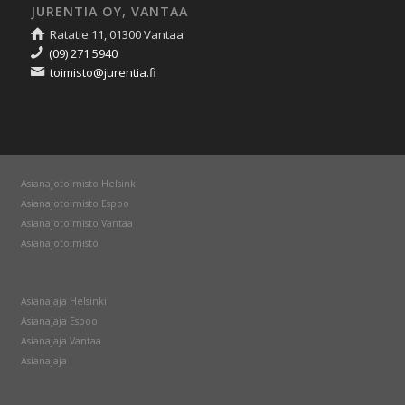
JURENTIA OY, VANTAA
Ratatie 11, 01300 Vantaa
(09) 271 5940
toimisto@jurentia.fi
Asianajotoimisto Helsinki
Asianajotoimisto Espoo
Asianajotoimisto Vantaa
Asianajotoimisto
Asianajaja Helsinki
Asianajaja Espoo
Asianajaja Vantaa
Asianajaja