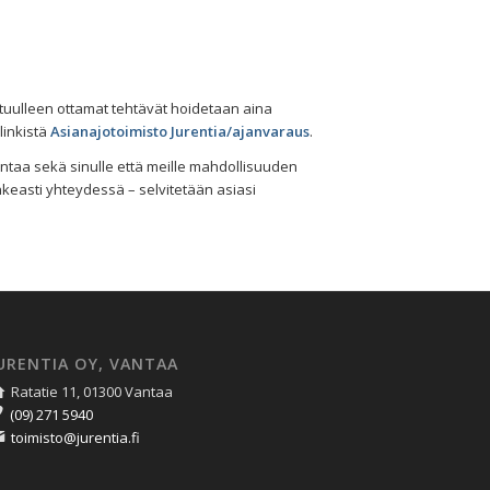
astuulleen ottamat tehtävät hoidetaan aina
linkistä
Asianajotoimisto Jurentia/ajanvaraus
.
ntaa sekä sinulle että meille mahdollisuuden
keasti yhteydessä – selvitetään asiasi
URENTIA OY, VANTAA
Ratatie 11, 01300 Vantaa
(09) 271 5940
toimisto@jurentia.fi