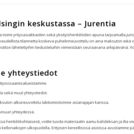
lsingin keskustassa – Jurentia
 toimii yritysasiakkaiden sekä yksityishenkilöiden apuna tarjoamalla ju
keudellista tilannetta koskeva puhelinneuvottelu on aina maksuton eikä
stitse lähetettyihin tiedusteluihin viimeistään seuraavana arkipäivänä. V
e yhteystiedot
rityisosaamisalueistamme.
alla sekä muut yhteystiedot.
maksuton alkuneuvottelu lakitoimistomme asianajajan kanssa.
sinuun yhteydessä.
stoa henkilökohtaisesti, voitte tuoda materiaalin aamu kahdeksan ja ilta v
ellonaikojen ulkopuolella. Erityisen kiireellisissä asioissa avustamme 