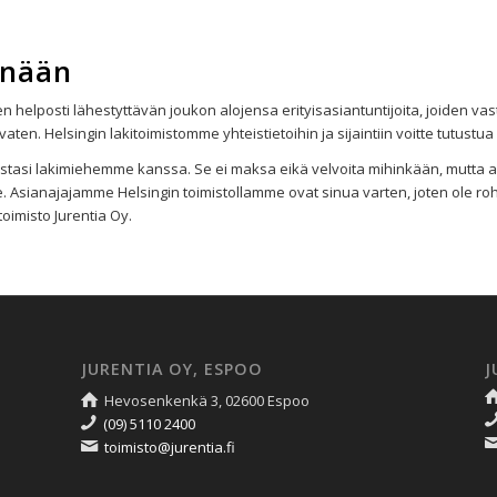
änään
en helposti lähestyttävän joukon alojensa erityisasiantuntijoita, joiden v
ten. Helsingin lakitoimistomme yhteistietoihin ja sijaintiin voitte tutustua 
iastasi lakimiehemme kanssa. Se ei maksa eikä velvoita mihinkään, mutta a
. Asianajajamme Helsingin toimistollamme ovat sinua varten, joten ole roh
oimisto Jurentia Oy.
JURENTIA OY, ESPOO
J
Hevosenkenkä 3, 02600 Espoo
(09) 5110 2400
toimisto@jurentia.fi