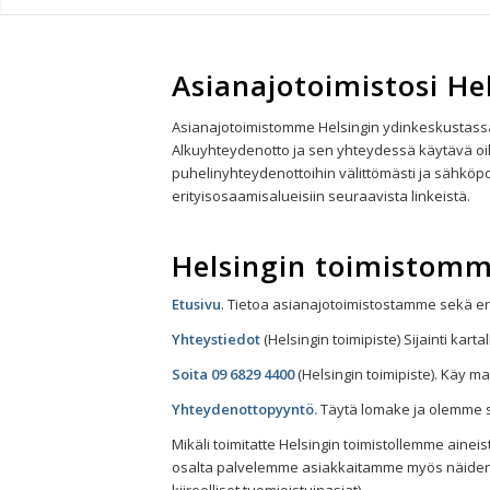
Asianajotoimistosi He
Asianajotoimistomme Helsingin ydinkeskustassa
Alkuyhteydenotto ja sen yhteydessä käytävä oi
puhelinyhteydenottoihin välittömästi ja sähköpo
erityisosaamisalueisiin seuraavista linkeistä.
Helsingin toimistomm
Etusivu
. Tietoa asianajotoimistostamme sekä e
Yhteystiedot
(Helsingin toimipiste) Sijainti kart
Soita 09 6829 4400
(Helsingin toimipiste). Käy 
Yhteydenottopyyntö.
Täytä lomake ja olemme 
Mikäli toimitatte Helsingin toimistollemme ainei
osalta palvelemme asiakkaitamme myös näiden k