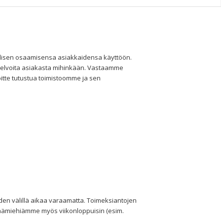
ridisen osaamisensa asiakkaidensa käyttöön.
 velvoita asiakasta mihinkään. Vastaamme
oitte tutustua toimistoomme ja sen
iiden välillä aikaa varaamatta. Toimeksiantojen
päämiehiämme myös viikonloppuisin (esim.