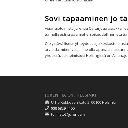
kiireelliset tuomioistuinasiat).
Sovi tapaaminen jo t
Asianajotoimisto Jurentia Oy tarjoaa asiakkaille
tunnollisesti ja päämiehen oikeudellinen etu turva
Ole ystävällisesti yhteydessä ja keskustele as
arvioida, miten voisimme olla apuna asiassanne
yhdessä. Lakitoimistosi Helsingissä on Asianajot
JURENTIA OY, HELSINKI
Urho Kekkosen katu 2, 00100 Helsinki
(09) 6829 4400
toimisto@jurentia.fi