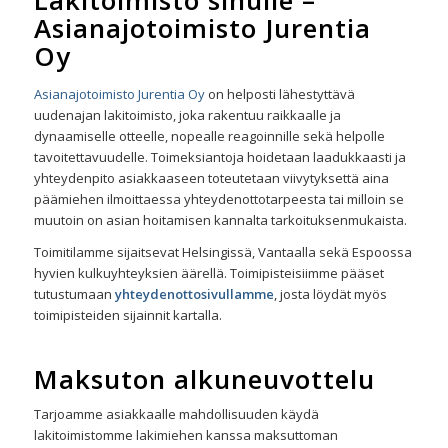
Lakitoimisto sinulle –
Asianajotoimisto Jurentia
Oy
Asianajotoimisto Jurentia Oy
on helposti lähestyttävä
uudenajan lakitoimisto, joka rakentuu raikkaalle ja
dynaamiselle otteelle, nopealle reagoinnille sekä helpolle
tavoitettavuudelle. Toimeksiantoja hoidetaan laadukkaasti ja
yhteydenpito asiakkaaseen toteutetaan viivytyksettä aina
päämiehen ilmoittaessa yhteydenottotarpeesta tai milloin se
muutoin on asian hoitamisen kannalta tarkoituksenmukaista.
Toimitilamme sijaitsevat Helsingissä, Vantaalla sekä Espoossa
hyvien kulkuyhteyksien äärellä. Toimipisteisiimme pääset
tutustumaan
yhteydenottosivullamme
, josta löydät myös
toimipisteiden sijainnit kartalla.
Maksuton alkuneuvottelu
Tarjoamme asiakkaalle mahdollisuuden käydä
lakitoimistomme lakimiehen kanssa maksuttoman