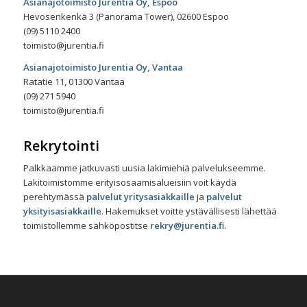
Asianajotoimisto Jurentia Oy, Espoo
Hevosenkenkä 3 (Panorama Tower), 02600 Espoo
(09) 5110 2400
toimisto@jurentia.fi
Asianajotoimisto Jurentia Oy, Vantaa
Ratatie 11, 01300 Vantaa
(09) 271 5940
toimisto@jurentia.fi
Rekrytointi
Palkkaamme jatkuvasti uusia lakimiehiä palvelukseemme.
Lakitoimistomme erityisosaamisalueisiin voit käydä
perehtymässä
palvelut yritysasiakkaille
ja
palvelut
yksityisasiakkaille
. Hakemukset voitte ystävällisesti lähettää
toimistollemme sähköpostitse
rekry@jurentia.fi
.