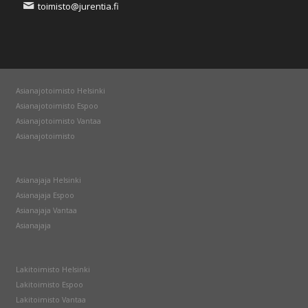
toimisto@jurentia.fi
Asianajotoimisto Helsinki
Asianajotoimisto Espoo
Asianajotoimisto Vantaa
Asianajotoimisto
Asianajaja Helsinki
Asianajaja Espoo
Asianajaja Vantaa
Asianajaja
Lakitoimisto Helsinki
Lakitoimisto Espoo
Lakitoimisto Vantaa