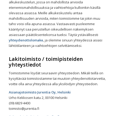
alkukeskustelun, jossa on mahdollista arvioida
etenemismahdollisuuksia ja vaihtoehtoja kulloinkin käsillä
olevassa asiassa. Meille alkukeskustelu antaa
mahdollisuuden arvioida, miten toimistomme tai jokin muu
taho voisi olla apuna asiassa. Vastaavasti puoleemme
kääntynyt saa perustellun oikeudellisen näkemyksen
asiassaan päätöksentekonsa tueksi. Täytä ystävällisesti
yhteydenottolomake
, ja olemme sinuun yhteydessä asiasi
lähtötilanteen ja vaihtoehtojen selvittämiseksi.
Lakitoimisto / toimipisteiden
yhteystiedot
Toimistomme löydät seuraavin yhteystiedoin. Mikäli teillä on
kysyttävää toimistostamme tai muutoin yhteydenottotarvetta,
voitte olla aina yhteydessä alla yksilöidyin yhteystiedoin.
Asianajotoimisto Jurentia Oy, Helsinki
Urho Kekkosen katu 2, 00100 Helsinki
(09) 6829 4400
toimisto@jurentia.fi