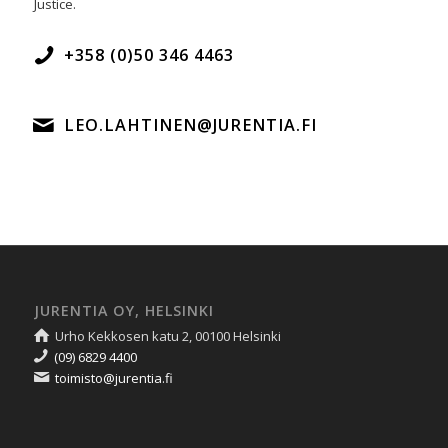
Justice.
+358 (0)50 346 4463
LEO.LAHTINEN@JURENTIA.FI
JURENTIA OY, HELSINKI
Urho Kekkosen katu 2, 00100 Helsinki
(09) 6829 4400
toimisto@jurentia.fi