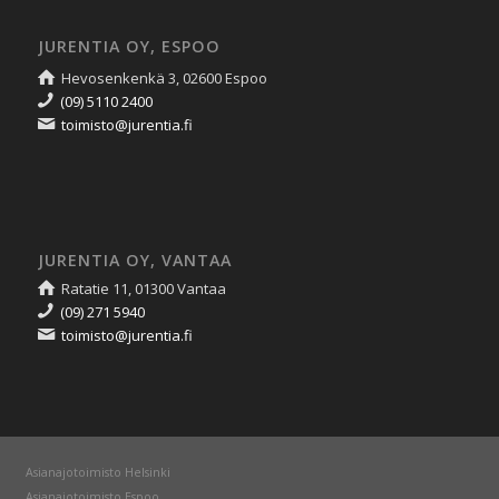
JURENTIA OY, ESPOO
Hevosenkenkä 3, 02600 Espoo
(09) 5110 2400
toimisto@jurentia.fi
JURENTIA OY, VANTAA
Ratatie 11, 01300 Vantaa
(09) 271 5940
toimisto@jurentia.fi
Asianajotoimisto Helsinki
Asianajotoimisto Espoo