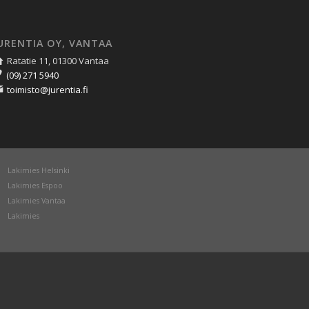
URENTIA OY, VANTAA
Ratatie 11, 01300 Vantaa
(09) 271 5940
toimisto@jurentia.fi
Lakimies Helsinki
Lakimies Espoo
Lakimies Vantaa
Lakimies