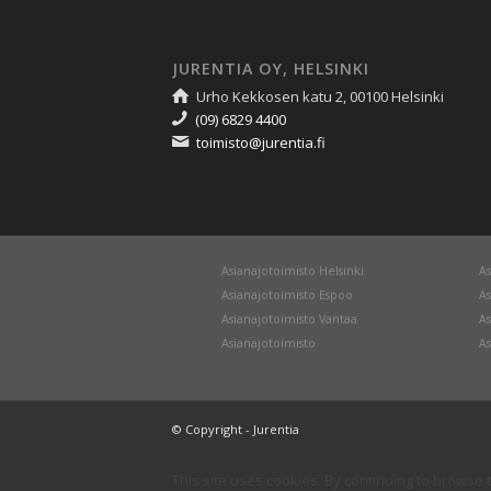
JURENTIA OY, HELSINKI
Urho Kekkosen katu 2, 00100 Helsinki
(09) 6829 4400
toimisto@jurentia.fi
Asianajotoimisto Helsinki
As
Asianajotoimisto Espoo
As
Asianajotoimisto Vantaa
As
Asianajotoimisto
As
© Copyright - Jurentia
This site uses cookies. By continuing to browse t