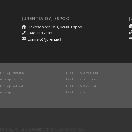
JURENTIA OY, ESPOO
J
Hevosenkenkä 3, 02600 Espoo
(09) 5110 2400
toimisto@jurentia.fi
ianajaja Helsinki
Lakitoimisto Helsinki
ianajaja Espoo
Lakitoimisto Espoo
ianajaja Vantaa
Lakitoimisto Vantaa
ianajaja
Lakitoimisto
he site, you are agreeing to our use of cookies.