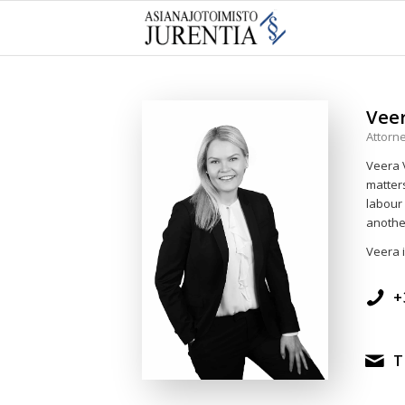
Vee
Attorne
Veera V
matters
labour 
another
Veera i
+
T