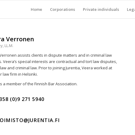
Home
Corporations
Private individuals
Lega
ra Verronen
y, LL.M.
erronen assists clients in dispute matters and in criminal law
. Veera’s special interests are contractual and tort law disputes,
law and criminal law. Prior to joining Jurentia, Veera worked at
 law firm in Helsinki.
s a member of the Finnish Bar Association.
358 (0)9 271 5940
OIMISTO@JURENTIA.FI