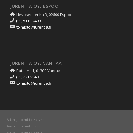
JURENTIA OY, ESPOO
Hevosenkenkä 3, 02600 Espoo
(09) 5110 2400
toimisto@jurentia.fi
JURENTIA OY, VANTAA
Ratatie 11, 01300 Vantaa
(09) 271 5940
toimisto@jurentia.fi
Asianajotoimisto Helsinki
Asianajotoimisto Espoo
Asianajotoimisto Vantaa