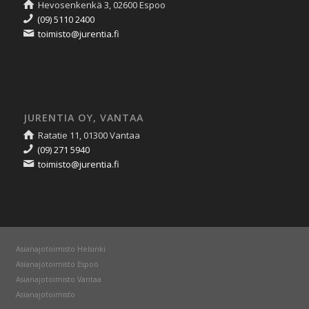
Hevosenkenkä 3, 02600 Espoo
(09) 5110 2400
toimisto@jurentia.fi
JURENTIA OY, VANTAA
Ratatie 11, 01300 Vantaa
(09) 271 5940
toimisto@jurentia.fi
Asianajotoimisto Helsinki
Asianajotoimisto Espoo
Asianajotoimisto Vantaa
Asianajotoimisto