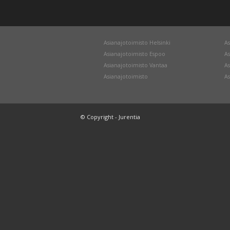
Asianajotoimisto Helsinki
As
Asianajotoimisto Espoo
As
Asianajotoimisto Vantaa
As
Asianajotoimisto
As
© Copyright - Jurentia