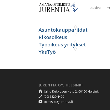
Etusivu
Yr
Asuntokauppariidat
Rikosoikeus
Työoikeus yritykset
YksTyö
JURENTIA OY, HELSINKI
Urho Kekkosen katu 2, 00100 Helsinki
(09) 6829 4400
toimisto@jurentia.fi