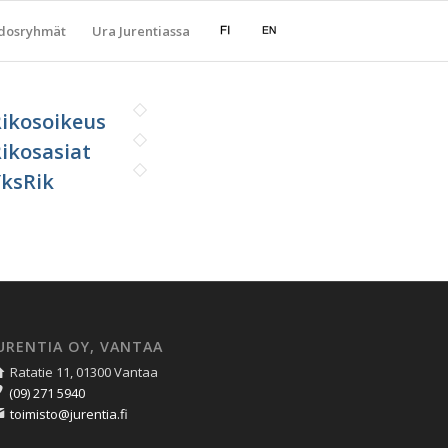
dosryhmät
Ura Jurentiassa
ikosoikeus
ikosasiat
ksRik
URENTIA OY, VANTAA
Ratatie 11, 01300 Vantaa
(09) 271 5940
toimisto@jurentia.fi