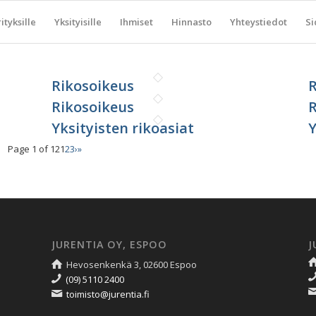
ityksille
Yksityisille
Ihmiset
Hinnasto
Yhteystiedot
Si
Rikosoikeus
R
Rikosoikeus
R
Yksityisten rikoasiat
Y
Page 1 of 12
1
2
3
›
»
JURENTIA OY, ESPOO
J
Hevosenkenkä 3, 02600 Espoo
(09) 5110 2400
toimisto@jurentia.fi