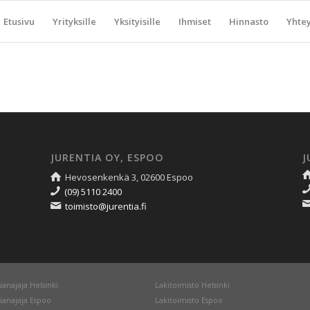
Etusivu
Yrityksille
Yksityisille
Ihmiset
Hinnasto
Yhtey
JURENTIA OY, ESPOO
J
Hevosenkenkä 3, 02600 Espoo
(09) 5110 2400
toimisto@jurentia.fi
ianajaja Helsinki
Lakitoimisto Helsinki
ianajaja Espoo
Lakitoimisto Espoo