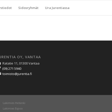
stiedot
Sidosryhmät
Ura Jurentiassa
URENTIA OY, VANTAA
Ratatie 11, 01300 Vantaa
(09) 271 5940
toimisto@jurentia.fi
Lakimies Helsinki
Lakimies Espoo