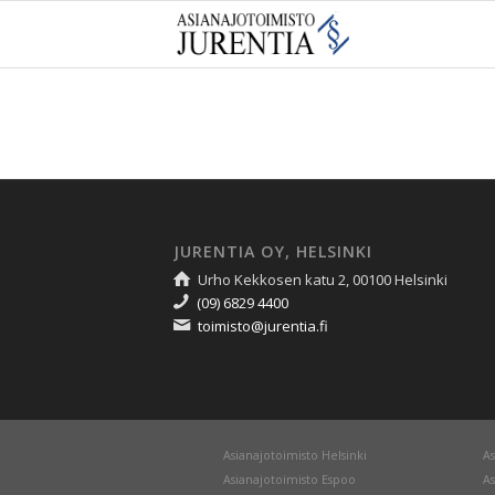
JURENTIA OY, HELSINKI
Urho Kekkosen katu 2, 00100 Helsinki
(09) 6829 4400
toimisto@jurentia.fi
Asianajotoimisto Helsinki
As
Asianajotoimisto Espoo
As