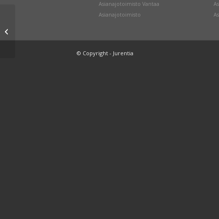
Asianajotoimisto Vantaa
As
Asianajotoimisto
As
YksRik
© Copyright - Jurentia