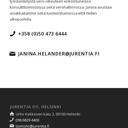
työskentelystä vero-oikeuteen erikoistuneissa
konsulttitoimistoissa sekä verohallinnossa. Janina avustaa
asiakkaitamme sekä tuomioistuimessa että niiden
ulkopuolella.
+358 (0)50 473 6444
JANINA.HELANDER@JURENTIA.FI
JURENTIA OY, HELSINKI
Urho Kekkosen katu 2, 00100 Helsinki
(09) 6829 4400
toimisto@jurentia.fi