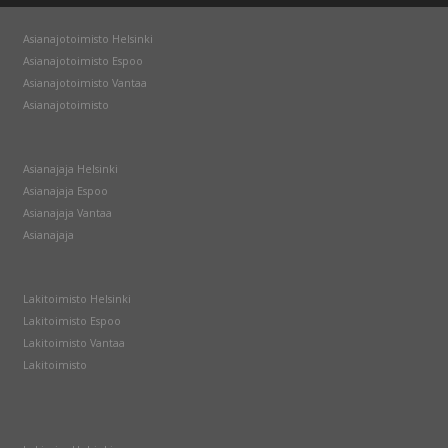
Asianajotoimisto Helsinki
Asianajotoimisto Espoo
Asianajotoimisto Vantaa
Asianajotoimisto
Asianajaja Helsinki
Asianajaja Espoo
Asianajaja Vantaa
Asianajaja
Lakitoimisto Helsinki
Lakitoimisto Espoo
Lakitoimisto Vantaa
Lakitoimisto