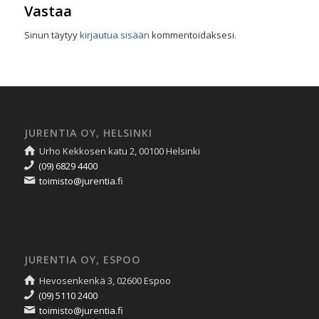
Vastaa
Sinun täytyy
kirjautua sisään
kommentoidaksesi.
JURENTIA OY, HELSINKI
Urho Kekkosen katu 2, 00100 Helsinki
(09) 6829 4400
toimisto@jurentia.fi
JURENTIA OY, ESPOO
Hevosenkenkä 3, 02600 Espoo
(09) 5110 2400
toimisto@jurentia.fi