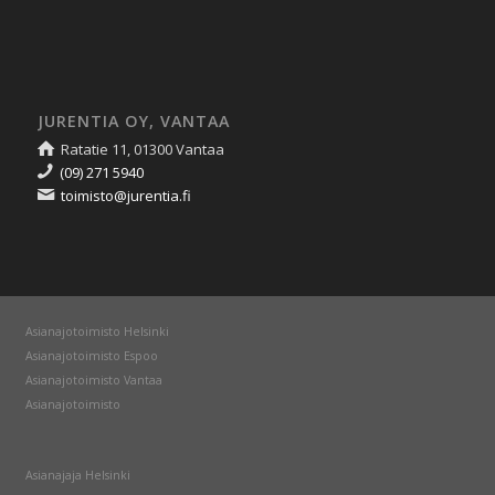
JURENTIA OY, VANTAA
Ratatie 11, 01300 Vantaa
(09) 271 5940
toimisto@jurentia.fi
Asianajotoimisto Helsinki
Asianajotoimisto Espoo
Asianajotoimisto Vantaa
Asianajotoimisto
Asianajaja Helsinki