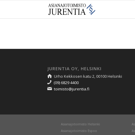
JURENTIA OY, HELSINKI
Urho Kekkosen katu 2, 00100 Helsinki
(09) 6829 4400
toimisto@jurentia.fi
Asianajotoimisto Helsinki
As
Asianajotoimisto Espoo
As