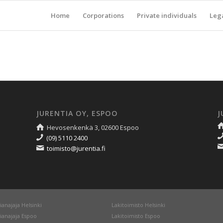
Home
Corporations
Private individuals
Lega
JURENTIA OY, ESPOO
J
Hevosenkenkä 3, 02600 Espoo
(09) 5110 2400
toimisto@jurentia.fi
ianajaja Helsinki
Lakitoimisto Helsinki
ianajaja Espoo
Lakitoimisto Espoo