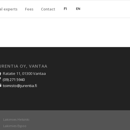
l experts
Fees
Contact
URENTIA OY, VANTAA
Ratatie 11, 01300 Vantaa
(09) 271 5940
toimisto@jurentia.fi
Lakimies Helsinki
Lakimies Espoo