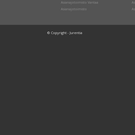
Asianajotoimisto Vantaa
As
Asianajotoimisto
As
© Copyright - Jurentia