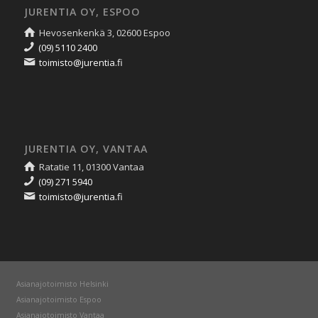
JURENTIA OY, ESPOO
Hevosenkenkä 3, 02600 Espoo
(09) 5110 2400
toimisto@jurentia.fi
JURENTIA OY, VANTAA
Ratatie 11, 01300 Vantaa
(09) 271 5940
toimisto@jurentia.fi
Asianajotoimisto Helsinki
Asianajotoimisto Espoo
Asianajotoimisto Vantaa