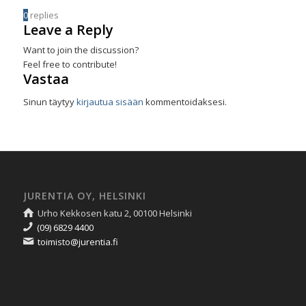
0
replies
Leave a Reply
Want to join the discussion?
Feel free to contribute!
Vastaa
Sinun täytyy
kirjautua sisään
kommentoidaksesi.
JURENTIA OY, HELSINKI
Urho Kekkosen katu 2, 00100 Helsinki
(09) 6829 4400
toimisto@jurentia.fi