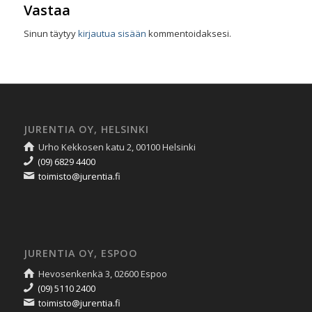
Vastaa
Sinun täytyy
kirjautua sisään
kommentoidaksesi.
JURENTIA OY, HELSINKI
Urho Kekkosen katu 2, 00100 Helsinki
(09) 6829 4400
toimisto@jurentia.fi
JURENTIA OY, ESPOO
Hevosenkenkä 3, 02600 Espoo
(09) 5110 2400
toimisto@jurentia.fi