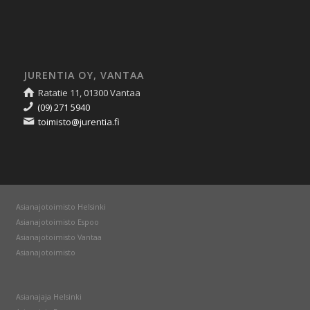
JURENTIA OY, VANTAA
Ratatie 11, 01300 Vantaa
(09) 271 5940
toimisto@jurentia.fi
Asianajotoimisto Helsinki
Asianajotoimisto Espoo
Asianajotoimisto Vantaa
Asianajotoimisto
Asianajaja Helsinki