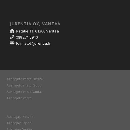
JURENTIA OY, VANTAA
Ratatie 11, 01300 Vantaa
(09) 271 5940
toimisto@jurentia.fi
Asianajotoimisto Helsinki
Asianajotoimisto Espoo
Asianajotoimisto Vantaa
Asianajotoimisto
Asianajaja Helsinki
Asianajaja Espoo
Asianajaja Vantaa