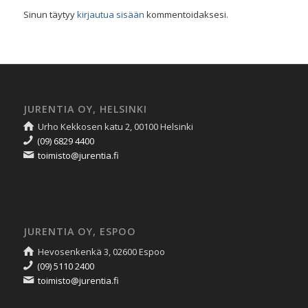
Sinun täytyy
kirjautua sisään
kommentoidaksesi.
JURENTIA OY, HELSINKI
Urho Kekkosen katu 2, 00100 Helsinki
(09) 6829 4400
toimisto@jurentia.fi
JURENTIA OY, ESPOO
Hevosenkenkä 3, 02600 Espoo
(09) 5110 2400
toimisto@jurentia.fi