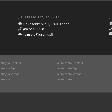
JURENTIA OY, ESPOO
J
Hevosenkenkä 3, 02600 Espoo
(09) 5110 2400
toimisto@jurentia.fi
ianajaja Helsinki
Lakitoimisto Helsinki
ianajaja Espoo
Lakitoimisto Espoo
ianajaja Vantaa
Lakitoimisto Vantaa
ianajaja
Lakitoimisto