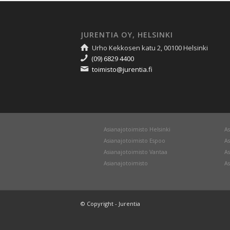
JURENTIA OY, HELSINKI
Urho Kekkosen katu 2, 00100 Helsinki
(09) 6829 4400
toimisto@jurentia.fi
Asianajotoimisto Helsinki
As
Asianajotoimisto Espoo
As
Asianajotoimisto Vantaa
As
Asianajotoimisto
As
© Copyright - Jurentia