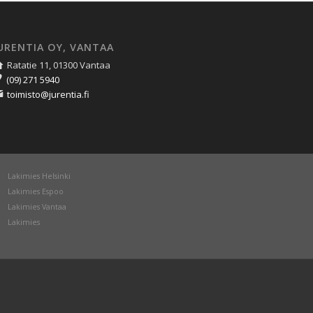
URENTIA OY, VANTAA
Ratatie 11, 01300 Vantaa
(09) 271 5940
toimisto@jurentia.fi
Lakimies Helsinki
Lakimies Espoo
Lakimies Vantaa
Lakimies