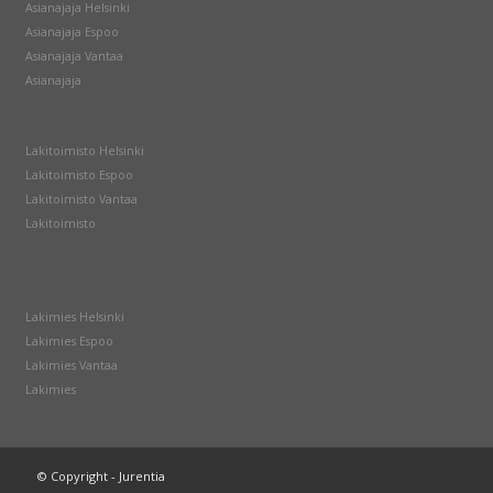
Asianajaja Helsinki
Asianajaja Espoo
Asianajaja Vantaa
Asianajaja
Lakitoimisto Helsinki
Lakitoimisto Espoo
Lakitoimisto Vantaa
Lakitoimisto
Lakimies Helsinki
Lakimies Espoo
Lakimies Vantaa
Lakimies
© Copyright - Jurentia