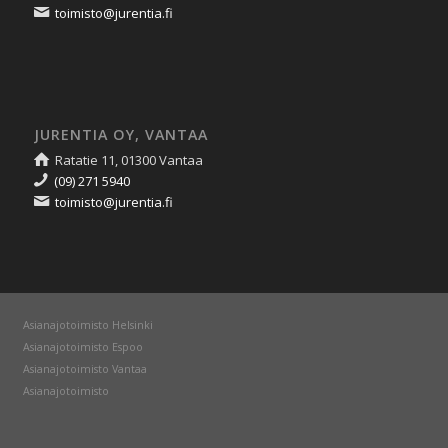
toimisto@jurentia.fi
JURENTIA OY, VANTAA
Ratatie 11, 01300 Vantaa
(09) 271 5940
toimisto@jurentia.fi
Asianajotoimisto Helsinki
Asianajotoimisto Espoo
Asianajotoimisto Vantaa
Asianajotoimisto