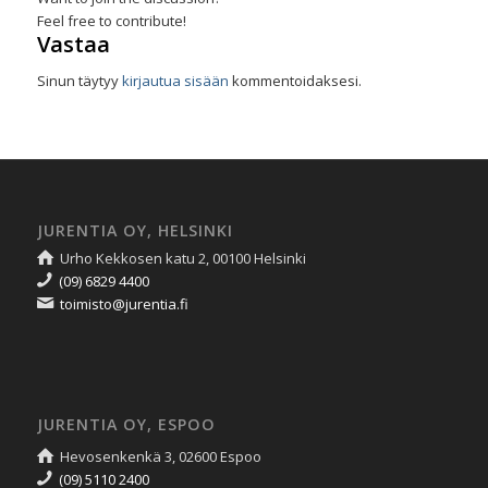
Feel free to contribute!
Vastaa
Sinun täytyy
kirjautua sisään
kommentoidaksesi.
JURENTIA OY, HELSINKI
Urho Kekkosen katu 2, 00100 Helsinki
(09) 6829 4400
toimisto@jurentia.fi
JURENTIA OY, ESPOO
Hevosenkenkä 3, 02600 Espoo
(09) 5110 2400