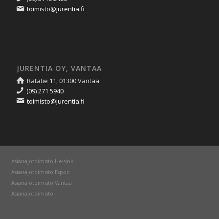
toimisto@jurentia.fi
JURENTIA OY, VANTAA
Ratatie 11, 01300 Vantaa
(09) 271 5940
toimisto@jurentia.fi
Asianajotoimisto Helsinki
Asianajotoimisto Espoo
Asianajotoimisto Vantaa
Asianajotoimisto