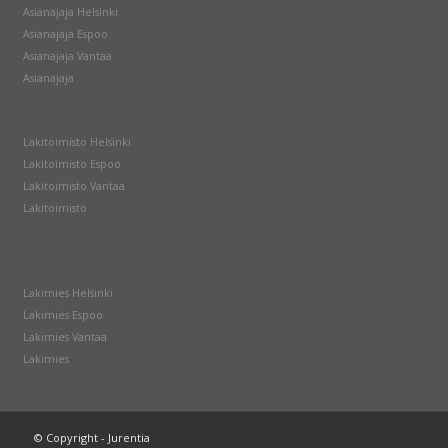
Asianajaja Helsinki
Asianajaja Espoo
Asianajaja Vantaa
Asianajaja
Lakitoimisto Helsinki
Lakitoimisto Espoo
Lakitoimisto Vantaa
Lakitoimisto
Lakimies Helsinki
Lakimies Espoo
Lakimies Vantaa
Lakimies
© Copyright - Jurentia