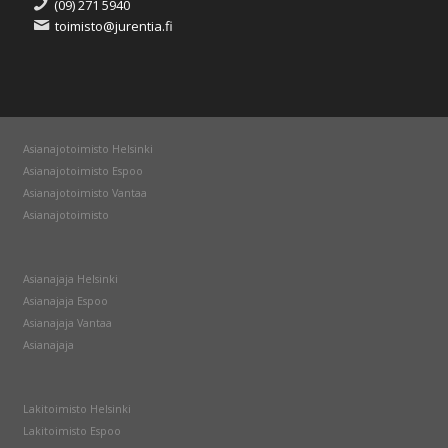
(09) 271 5940
toimisto@jurentia.fi
Asianajotoimisto Helsinki
Asianajotoimisto Espoo
Asianajotoimisto Vantaa
Asianajotoimisto
Asianajaja Helsinki
Asianajaja Espoo
Asianajaja Vantaa
Asianajaja
Lakitoimisto Helsinki
Lakitoimisto Espoo