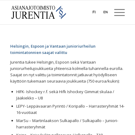
Helsingin, Espoon ja Vantaan junioriurheilun
toimintatonnien saajat valittu
Jurentia tukee Helsingin, Espoon sekä Vantaan
juniorurheilujoukkueita yhteensä kolmella tuhannella eurolla.
Saajat on nyt valittu ja toimintatonnit jatkavat hyödylliseen
käyttöön tukemaan seuraavia joukkueita (750 euroa/kukin):
HIFK- Ishockey r.f. sekä Hifk Ishockey Gimmat skulaa /
Jääkiekko – U8
LEPY- Leppävaaran Pyrintö / Koripallo – Harrasteryhmät 14-
16-vuotiaat
MarSu – Martinlaakson Sulkapallo / Sulkapallo – Juniori-
harrasteryhmät