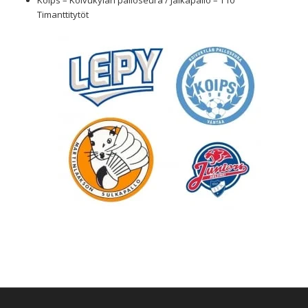
Koips – Koivukylän palloseura / Jalkapallo – T10
Timanttitytöt