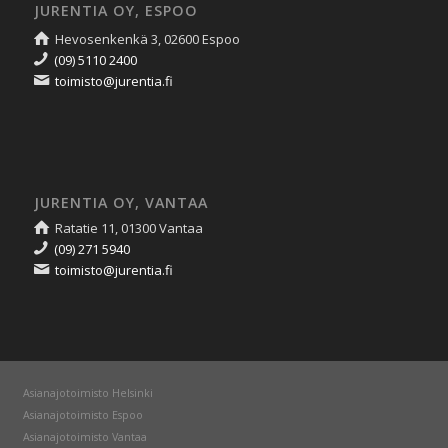
JURENTIA OY, ESPOO
Hevosenkenkä 3, 02600 Espoo
(09) 5110 2400
toimisto@jurentia.fi
JURENTIA OY, VANTAA
Ratatie 11, 01300 Vantaa
(09) 271 5940
toimisto@jurentia.fi
Asianajotoimisto Helsinki
Asianajotoimisto Espoo
Asianajotoimisto Vantaa