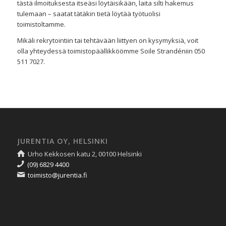
tästä ilmoituksesta itseäsi löytäisikään, laita silti hakemus
tulemaan – saatat tätäkin tietä löytää työtuolisi
toimistoltamme.
Mikäli rekrytointiin tai tehtävään liittyen on kysymyksiä, voit
olla yhteydessä toimistopäällikköömme Soile Strandéniin 050
511 7027.
JURENTIA OY, HELSINKI
Urho Kekkosen katu 2, 00100 Helsinki
(09) 6829 4400
toimisto@jurentia.fi