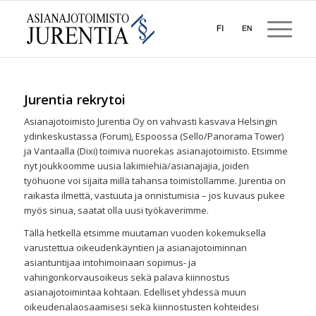
Jurentia rekrytoi
Asianajotoimisto Jurentia Oy on vahvasti kasvava Helsingin
ydinkeskustassa (Forum), Espoossa (Sello/Panorama Tower)
ja Vantaalla (Dixi) toimiva nuorekas asianajotoimisto. Etsimme
nyt joukkoomme uusia lakimiehiä/asianajajia, joiden
työhuone voi sijaita millä tahansa toimistollamme. Jurentia on
raikasta ilmettä, vastuuta ja onnistumisia – jos kuvaus pukee
myös sinua, saatat olla uusi työkaverimme.
Tällä hetkellä etsimme muutaman vuoden kokemuksella
varustettua oikeudenkäyntien ja asianajotoiminnan
asiantuntijaa intohimoinaan sopimus- ja
vahingonkorvausoikeus sekä palava kiinnostus
asianajotoimintaa kohtaan. Edelliset yhdessä muun
oikeudenalaosaamisesi sekä kiinnostusten kohteidesi