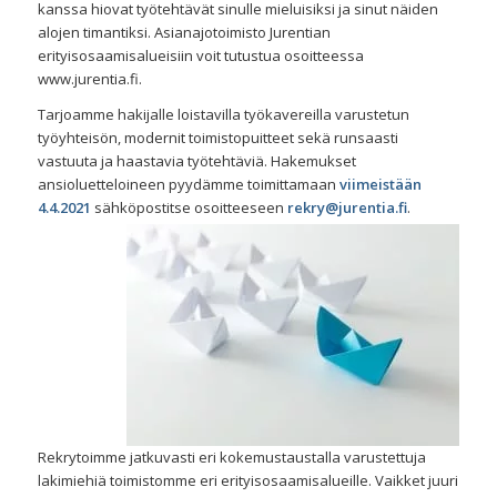
kanssa hiovat työtehtävät sinulle mieluisiksi ja sinut näiden
alojen timantiksi. Asianajotoimisto Jurentian
erityisosaamisalueisiin voit tutustua osoitteessa
www.jurentia.fi.
Tarjoamme hakijalle loistavilla työkavereilla varustetun
työyhteisön, modernit toimistopuitteet sekä runsaasti
vastuuta ja haastavia työtehtäviä. Hakemukset
ansioluetteloineen pyydämme toimittamaan
viimeistään
4.4.2021
sähköpostitse osoitteeseen
rekry@jurentia.fi
.
Rekrytoimme jatkuvasti eri kokemustaustalla varustettuja
lakimiehiä toimistomme eri erityisosaamisalueille. Vaikket juuri