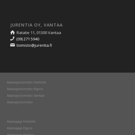
JURENTIA OY, VANTAA
Ratatie 11, 01300 Vantaa
(09) 271 5940
toimisto@jurentia.fi
Asianajotoimisto Helsinki
Asianajotoimisto Espoo
Asianajotoimisto Vantaa
Asianajotoimisto
Asianajaja Helsinki
Asianajaja Espoo
Asianajaja Vantaa