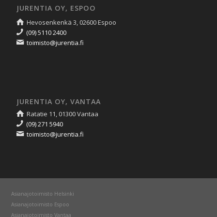
JURENTIA OY, ESPOO
Hevosenkenkä 3, 02600 Espoo
(09) 5110 2400
toimisto@jurentia.fi
JURENTIA OY, VANTAA
Ratatie 11, 01300 Vantaa
(09) 271 5940
toimisto@jurentia.fi
Asianajotoimisto Helsinki
Asianajotoimisto Espoo
Asianajotoimisto Vantaa