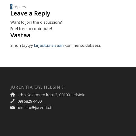
0
replies
Leave a Reply
Want to join the discussion?
Feel free to contribute!
Vastaa
Sinun täytyy
kirjautua sisään
kommentoidaksesi.
JURENTIA OY, HELSINKI
Urho Kekkosen katu 2, 00100 Helsinki
(09) 6829 4400
toimisto@jurentia.fi