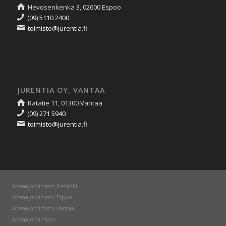
Hevosenkenkä 3, 02600 Espoo
(09) 5110 2400
toimisto@jurentia.fi
JURENTIA OY, VANTAA
Ratatie 11, 01300 Vantaa
(09) 271 5940
toimisto@jurentia.fi
Asianajotoimisto Helsinki
Asianajotoimisto Espoo
Asianajotoimisto Vantaa
Asianajotoimisto