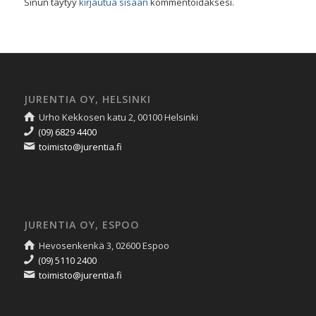
Sinun täytyy
kirjautua sisään
kommentoidaksesi.
JURENTIA OY, HELSINKI
Urho Kekkosen katu 2, 00100 Helsinki
(09) 6829 4400
toimisto@jurentia.fi
JURENTIA OY, ESPOO
Hevosenkenkä 3, 02600 Espoo
(09) 5110 2400
toimisto@jurentia.fi