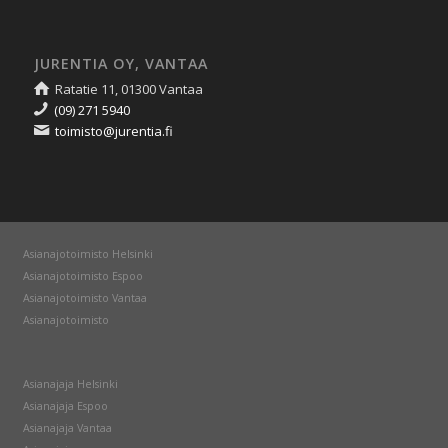
JURENTIA OY, VANTAA
Ratatie 11, 01300 Vantaa
(09) 271 5940
toimisto@jurentia.fi
Asianajotoimisto Helsinki
Asianajotoimisto Espoo
Asianajotoimisto Vantaa
Asianajotoimisto
Asianajaja Helsinki
Asianajaja Espoo
Asianajaja Vantaa