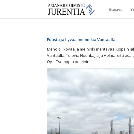
Etusivu
Yr
Futista ja hyvää meininkiä Vantaalla
Meno oli kovaa ja meininki mahtavaa Koipsin ja
Vantaalla. Tulevia Huuhkajia ja Helmareita osa
Oy – Tsemppiä peleihin!