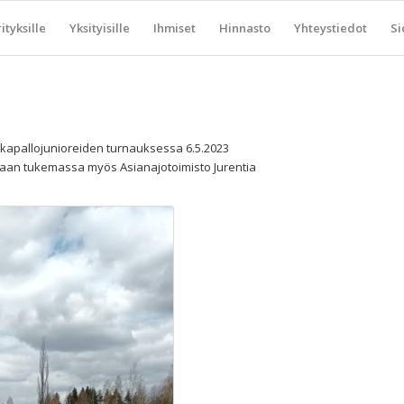
ityksille
Yksityisille
Ihmiset
Hinnasto
Yhteystiedot
Si
lkapallojunioreiden turnauksessa 6.5.2023
ltaan tukemassa myös Asianajotoimisto Jurentia