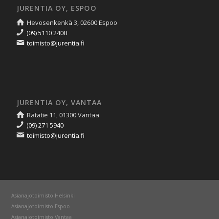
JURENTIA OY, ESPOO
Hevosenkenkä 3, 02600 Espoo
(09) 5110 2400
toimisto@jurentia.fi
JURENTIA OY, VANTAA
Ratatie 11, 01300 Vantaa
(09) 271 5940
toimisto@jurentia.fi
Asianajotoimisto Helsinki
Asianajotoimisto Espoo
Asianajotoimisto Vantaa