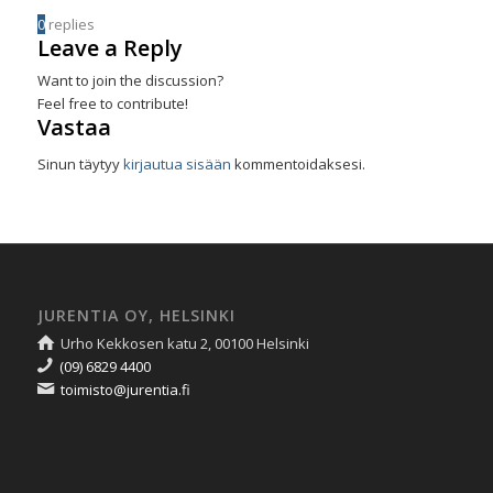
0
replies
Leave a Reply
Want to join the discussion?
Feel free to contribute!
Vastaa
Sinun täytyy
kirjautua sisään
kommentoidaksesi.
JURENTIA OY, HELSINKI
Urho Kekkosen katu 2, 00100 Helsinki
(09) 6829 4400
toimisto@jurentia.fi