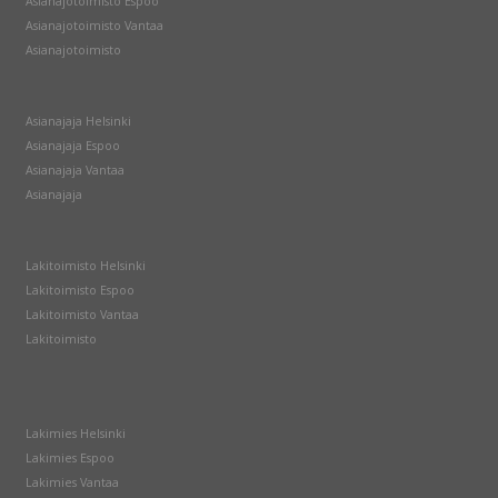
Asianajotoimisto Espoo
Asianajotoimisto Vantaa
Asianajotoimisto
Asianajaja Helsinki
Asianajaja Espoo
Asianajaja Vantaa
Asianajaja
Lakitoimisto Helsinki
Lakitoimisto Espoo
Lakitoimisto Vantaa
Lakitoimisto
Lakimies Helsinki
Lakimies Espoo
Lakimies Vantaa