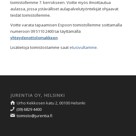
toimistollemme 7. kerrokseen. Voitte myös ilmoittautua
aulassa, jossa ystävälliset aulapalvelutyöntekijät ohjaavat
teidät toimistollemme.
Voitte varata tapaamisen Espoon toimistollemme soittamalla
numeroon 09 5110 2400 tai täyttämällä
yhteydenottolomakkeen
.
Lisätietoja toimistostamme saat
etusivultamme
.
JURENTIA OY, HELSINKI
Urho Kekkosen katu 2, 00100 Helsinki
(09) 6829 4400
toimisto@jurentia.fi