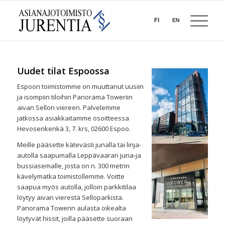
Uudet tilat Espoossa
Espoon toimistomme on muuttanut uusiin
ja isompiin tiloihin Panorama Toweriin
aivan Sellon viereen. Palvelemme
jatkossa asiakkaitamme osoitteessa
Hevosenkenkä 3, 7. krs, 02600 Espoo.
Meille pääsette kätevästi junalla tai linja-
autolla saapumalla Leppävaaran juna-ja
bussiasemalle, josta on n. 300 metrin
kävelymatka toimistollemme. Voitte
saapua myös autolla, jolloin parkkitilaa
löytyy aivan vierestä Selloparkista.
Panorama Towerin aulasta oikealta
löytyvät hissit, joilla pääsette suoraan