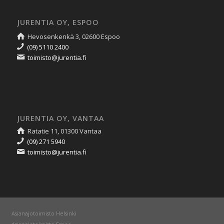
JURENTIA OY, ESPOO
Hevosenkenkä 3, 02600 Espoo
(09) 5110 2400
toimisto@jurentia.fi
JURENTIA OY, VANTAA
Ratatie 11, 01300 Vantaa
(09) 271 5940
toimisto@jurentia.fi
Asianajotoimisto Helsinki