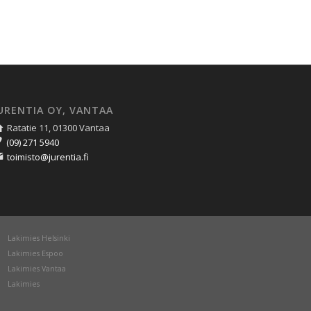
URENTIA OY, VANTAA
Ratatie 11, 01300 Vantaa
(09) 271 5940
toimisto@jurentia.fi
Lakimies Helsinki
Lakimies Espoo
Lakimies Vantaa
Lakimies