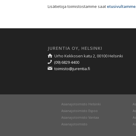
Lisätietoja toimistostamme saat
etusivultamme
JURENTIA OY, HELSINKI
Urho Kekkosen katu 2, 00100 Helsinki
(09) 6829 4400
toimisto@jurentia.fi
Asianajotoimisto Helsinki
As
Asianajotoimisto Espoo
As
Asianajotoimisto Vantaa
As
Asianajotoimisto
As