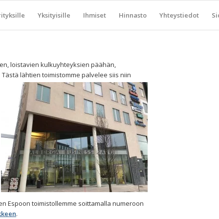
ityksille
Yksityisille
Ihmiset
Hinnasto
Yhteystiedot
Si
, loistavien kulkuyhteyksien päähän,
 Tästä lähtien toimistomme palvelee siis niin
sen Espoon toimistollemme soittamalla numeroon
kkeen
.