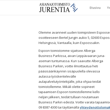
Etusivu
Yr
Olemme avanneet uuden toimipisteen Espooseen
osoitteeseen Bertel Jungin aukio 5, 02600 Espoo.
Helsingissä, Vantaalla, kuin Espoossakin.
Espoon toimistomme sijaitsee Alberga
Business Parkissa, aivan Leppävaaran juna-
aseman tuntumassa. Kun saavutte Alberga
Business Parkiin, voitte ilmoittautua heti
pääsisäänkäynnin sisäpuolella olevassa
aulassa työskentelevälle
aulapalvelutyöntekijälle, joka ohjaa teidät
toimistollemme. Mikäli olette sopineet
tapaamisen Espoon toimistollemme kello
neljän jälkeen, teidät tullaan noutamaan
Business Parkin edestä. Voitte varata tapaami
09 8387 4300 tai täyttämällä
yhteydenottoloma