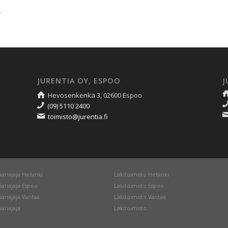
.
JURENTIA OY, ESPOO
J
Hevosenkenkä 3, 02600 Espoo
(09) 5110 2400
toimisto@jurentia.fi
ianajaja Helsinki
Lakitoimisto Helsinki
ianajaja Espoo
Lakitoimisto Espoo
ianajaja Vantaa
Lakitoimisto Vantaa
ianajaja
Lakitoimisto