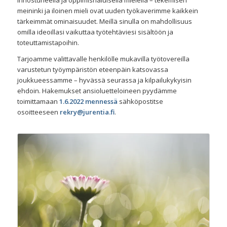
innostuneella ja oppimishaluisella mielellä – tekemisen
meininki ja iloinen mieli ovat uuden työkaverimme kaikkein
tärkeimmät ominaisuudet. Meillä sinulla on mahdollisuus
omilla ideoillasi vaikuttaa työtehtäviesi sisältöön ja
toteuttamistapoihin.
Tarjoamme valittavalle henkilölle mukavilla työtovereilla
varustetun työympäristön eteenpäin katsovassa
joukkueessamme – hyvässä seurassa ja kilpailukykyisin
ehdoin. Hakemukset ansioluetteloineen pyydämme
toimittamaan
1.6.2022 mennessä
sähköpostitse
osoitteeseen
rekry@jurentia.fi
.