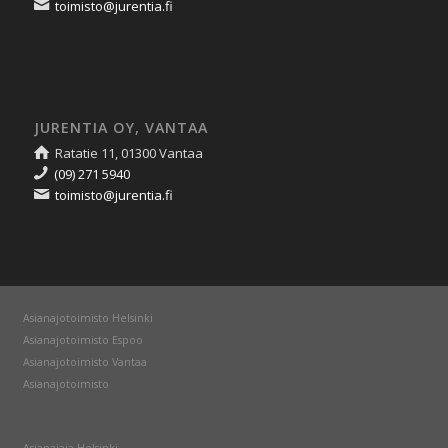
toimisto@jurentia.fi
JURENTIA OY, VANTAA
Ratatie 11, 01300 Vantaa
(09) 271 5940
toimisto@jurentia.fi
Asianajotoimisto Helsinki
Asianajotoimisto Espoo
Asianajotoimisto Vantaa
Asianajotoimisto