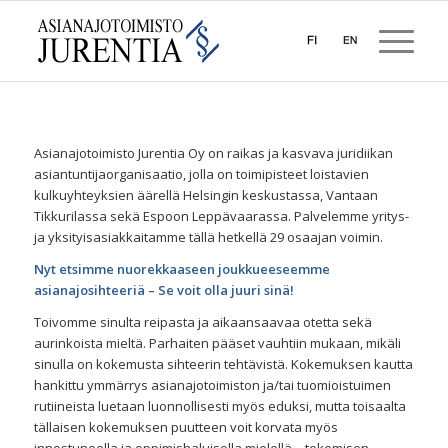
Asianajotoimisto Jurentia Oy on raikas ja kasvava juridiikan
asiantuntijaorganisaatio, jolla on toimipisteet loistavien
kulkuyhteyksien äärellä Helsingin keskustassa, Vantaan
Tikkurilassa sekä Espoon Leppävaarassa. Palvelemme yritys-
ja yksityisasiakkaitamme tällä hetkellä 29 osaajan voimin.
Nyt etsimme nuorekkaaseen joukkueeseemme
asianajosihteeriä – Se voit olla juuri sinä!
Toivomme sinulta reipasta ja aikaansaavaa otetta sekä
aurinkoista mieltä. Parhaiten pääset vauhtiin mukaan, mikäli
sinulla on kokemusta sihteerin tehtävistä. Kokemuksen kautta
hankittu ymmärrys asianajotoimiston ja/tai tuomioistuimen
rutiineista luetaan luonnollisesti myös eduksi, mutta toisaalta
tällaisen kokemuksen puutteen voit korvata myös