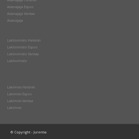
Asianajaja Helsinki
Asianajaja Espoo
Asianajaja Vantaa
Asianajaja
Lakitoimisto Helsinki
Lakitoimisto Espoo
Lakitoimisto Vantaa
Lakitoimisto
Lakimies Helsinki
Lakimies Espoo
Lakimies Vantaa
Lakimies
© Copyright - Jurentia