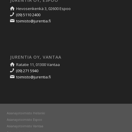
JURENTIA OY, ESPOO
Hevosenkenkä 3, 02600 Espoo
(09) 5110 2400
toimisto@jurentia.fi
JURENTIA OY, VANTAA
Ratatie 11, 01300 Vantaa
(09) 271 5940
toimisto@jurentia.fi
Asianajotoimisto Helsinki
Asianajotoimisto Espoo
Asianajotoimisto Vantaa