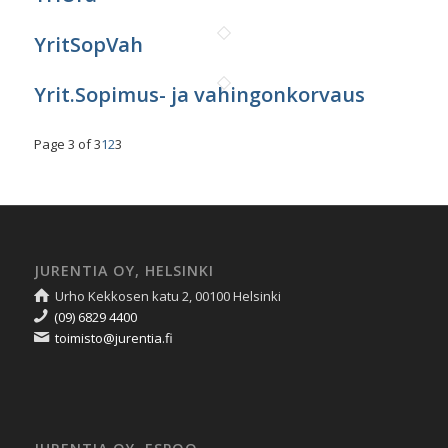
YritSopVah
Yrit.Sopimus- ja vahingonkorvaus
Page 3 of 3
1
2
3
JURENTIA OY, HELSINKI
Urho Kekkosen katu 2, 00100 Helsinki
(09) 6829 4400
toimisto@jurentia.fi