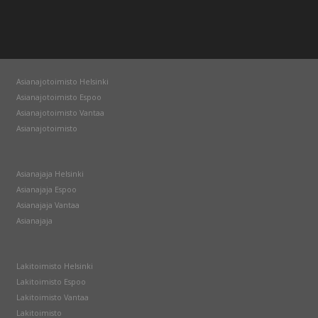
Asianajotoimisto Helsinki
Asianajotoimisto Espoo
Asianajotoimisto Vantaa
Asianajotoimisto
Asianajaja Helsinki
Asianajaja Espoo
Asianajaja Vantaa
Asianajaja
Lakitoimisto Helsinki
Lakitoimisto Espoo
Lakitoimisto Vantaa
Lakitoimisto