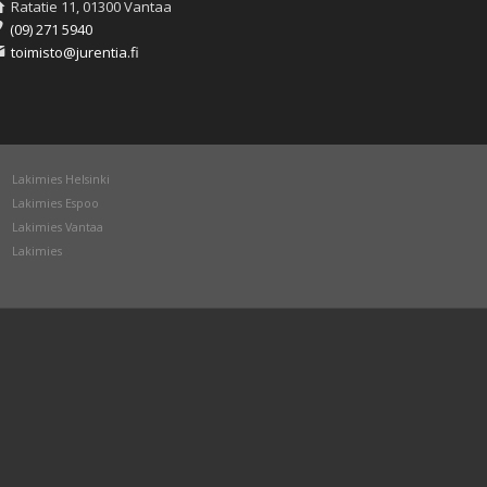
Ratatie 11, 01300 Vantaa
(09) 271 5940
toimisto@jurentia.fi
Lakimies Helsinki
Lakimies Espoo
Lakimies Vantaa
Lakimies