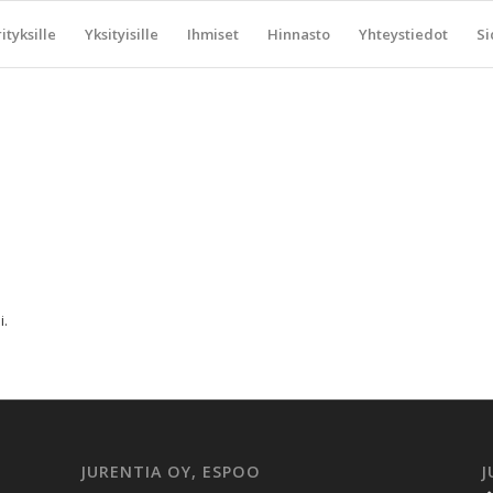
ityksille
Yksityisille
Ihmiset
Hinnasto
Yhteystiedot
Si
.
JURENTIA OY, ESPOO
J