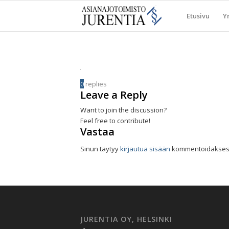
Etusivu
Yr
0
replies
Leave a Reply
Want to join the discussion?
Feel free to contribute!
Vastaa
Sinun täytyy
kirjautua sisään
kommentoidaksesi
JURENTIA OY, HELSINKI