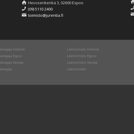
Hevosenkenkä 3, 02600 Espoo
(09) 5110 2400
toimisto@jurentia.fi
ianajaja Helsinki
Lakitoimisto Helsinki
ianajaja Espoo
Lakitoimisto Espoo
ianajaja Vantaa
Lakitoimisto Vantaa
ianajaja
Lakitoimisto