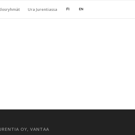
dosryhmät
Ura Jurentiassa
URENTIA OY, VANTAA