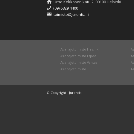
Urho Kekkosen katu 2, 00100 Helsinki
(09) 6829 4400
toimisto@jurentia.fi
Asianajotoimisto Helsinki
As
Asianajotoimisto Espoo
As
Asianajotoimisto Vantaa
As
Asianajotoimisto
As
© Copyright - Jurentia