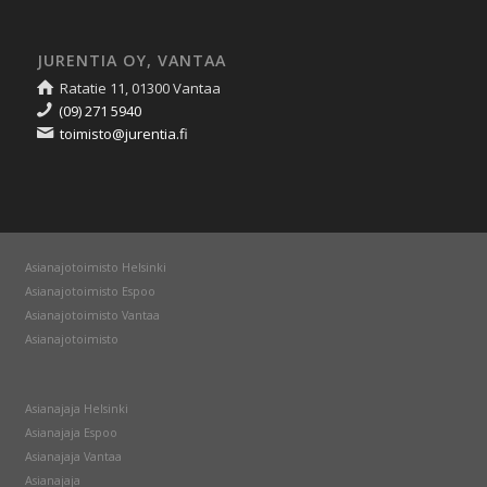
JURENTIA OY, VANTAA
Ratatie 11, 01300 Vantaa
(09) 271 5940
toimisto@jurentia.fi
Asianajotoimisto Helsinki
Asianajotoimisto Espoo
Asianajotoimisto Vantaa
Asianajotoimisto
Asianajaja Helsinki
Asianajaja Espoo
Asianajaja Vantaa
Asianajaja