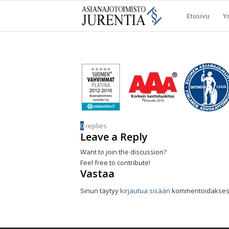
Etusivu
Yr
0
replies
Leave a Reply
Want to join the discussion?
Feel free to contribute!
Vastaa
Sinun täytyy
kirjautua sisään
kommentoidaksesi