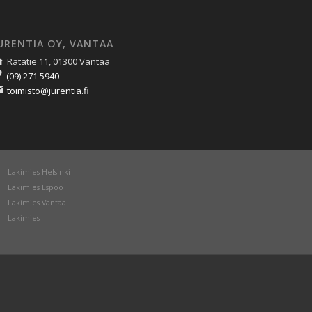
URENTIA OY, VANTAA
Ratatie 11, 01300 Vantaa
(09) 271 5940
toimisto@jurentia.fi
Lakimies Helsinki
Lakimies Espoo
Lakimies Vantaa
Lakimies