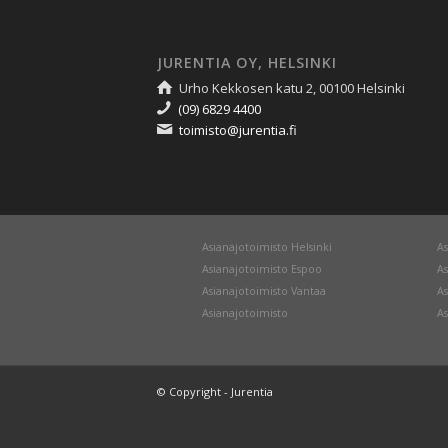
JURENTIA OY, HELSINKI
Urho Kekkosen katu 2, 00100 Helsinki
(09) 6829 4400
toimisto@jurentia.fi
Asianajotoimisto Helsinki
As
Asianajotoimisto Espoo
As
Asianajotoimisto Vantaa
As
Asianajotoimisto
As
© Copyright - Jurentia