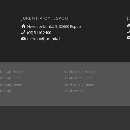
JURENTIA OY, ESPOO
J
Hevosenkenkä 3, 02600 Espoo
(09) 5110 2400
toimisto@jurentia.fi
ianajaja Helsinki
Lakitoimisto Helsinki
ianajaja Espoo
Lakitoimisto Espoo
ianajaja Vantaa
Lakitoimisto Vantaa
ianajaja
Lakitoimisto