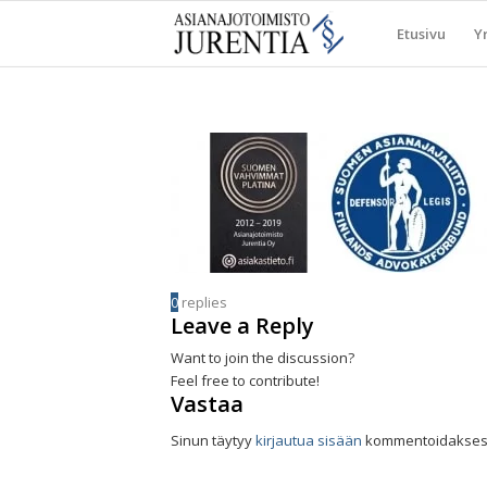
Etusivu
Yr
0
replies
Leave a Reply
Want to join the discussion?
Feel free to contribute!
Vastaa
Sinun täytyy
kirjautua sisään
kommentoidaksesi