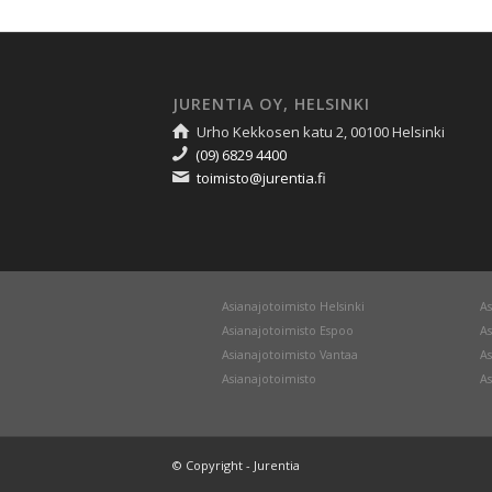
JURENTIA OY, HELSINKI
Urho Kekkosen katu 2, 00100 Helsinki
(09) 6829 4400
toimisto@jurentia.fi
Asianajotoimisto Helsinki
As
Asianajotoimisto Espoo
As
Asianajotoimisto Vantaa
As
Asianajotoimisto
As
© Copyright - Jurentia