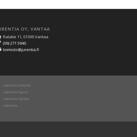
URENTIA OY, VANTAA
Ratatie 11, 01300 Vantaa
(09) 271 5940
toimisto@jurentia.fi
Lakimies Helsinki
Lakimies Espoo
Lakimies Vantaa
Lakimies