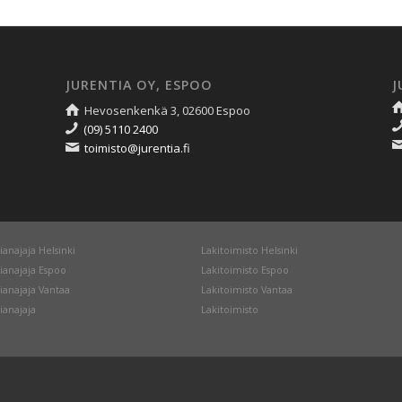
JURENTIA OY, ESPOO
J
Hevosenkenkä 3, 02600 Espoo
(09) 5110 2400
toimisto@jurentia.fi
ianajaja Helsinki
Lakitoimisto Helsinki
ianajaja Espoo
Lakitoimisto Espoo
ianajaja Vantaa
Lakitoimisto Vantaa
ianajaja
Lakitoimisto