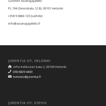
Suomen Asianajajaliitto
PL 194 (Simonkatu 12 B), 00101 Helsinki
+358 9 6866 120 (vaihde)
info@asianajajaliitto.fi
JURENTIA OY, HELSINKI
Urho Kekkosen katu 2, 00100 Helsinki
(09) 6829 4400
toimisto@jurentia.fi
JURENTIA OY, ESPOO