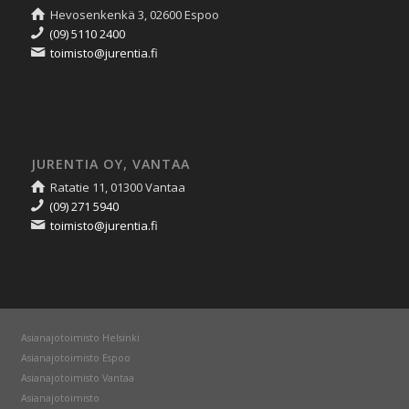
Hevosenkenkä 3, 02600 Espoo
(09) 5110 2400
toimisto@jurentia.fi
JURENTIA OY, VANTAA
Ratatie 11, 01300 Vantaa
(09) 271 5940
toimisto@jurentia.fi
Asianajotoimisto Helsinki
Asianajotoimisto Espoo
Asianajotoimisto Vantaa
Asianajotoimisto