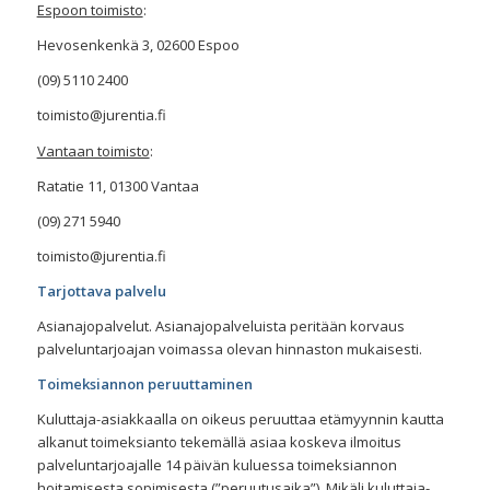
Espoon toimisto
:
Hevosenkenkä 3, 02600 Espoo
(09) 5110 2400
toimisto@jurentia.fi
Vantaan toimisto
:
Ratatie 11, 01300 Vantaa
(09) 271 5940
toimisto@jurentia.fi
Tarjottava palvelu
Asianajopalvelut. Asianajopalveluista peritään korvaus
palveluntarjoajan voimassa olevan hinnaston mukaisesti.
Toimeksiannon peruuttaminen
Kuluttaja-asiakkaalla on oikeus peruuttaa etämyynnin kautta
alkanut toimeksianto tekemällä asiaa koskeva ilmoitus
palveluntarjoajalle 14 päivän kuluessa toimeksiannon
hoitamisesta sopimisesta (”peruutusaika”). Mikäli kuluttaja-