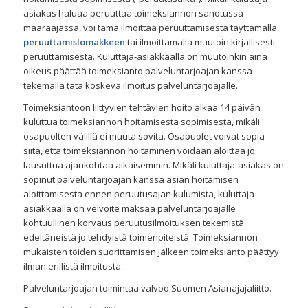
asiakas haluaa peruuttaa toimeksiannon sanotussa
määräajassa, voi tämä ilmoittaa peruuttamisesta täyttämällä
peruuttamislomakkeen
tai ilmoittamalla muutoin kirjallisesti
peruuttamisesta. Kuluttaja-asiakkaalla on muutoinkin aina
oikeus päättää toimeksianto palveluntarjoajan kanssa
tekemällä tätä koskeva ilmoitus palveluntarjoajalle.
Toimeksiantoon liittyvien tehtävien hoito alkaa 14 päivän
kuluttua toimeksiannon hoitamisesta sopimisesta, mikäli
osapuolten välillä ei muuta sovita. Osapuolet voivat sopia
siitä, että toimeksiannon hoitaminen voidaan aloittaa jo
lausuttua ajankohtaa aikaisemmin. Mikäli kuluttaja-asiakas on
sopinut palveluntarjoajan kanssa asian hoitamisen
aloittamisesta ennen peruutusajan kulumista, kuluttaja-
asiakkaalla on velvoite maksaa palveluntarjoajalle
kohtuullinen korvaus peruutusilmoituksen tekemistä
edeltäneistä jo tehdyistä toimenpiteistä. Toimeksiannon
mukaisten töiden suorittamisen jälkeen toimeksianto päättyy
ilman erillistä ilmoitusta.
Palveluntarjoajan toimintaa valvoo Suomen Asianajajaliitto.