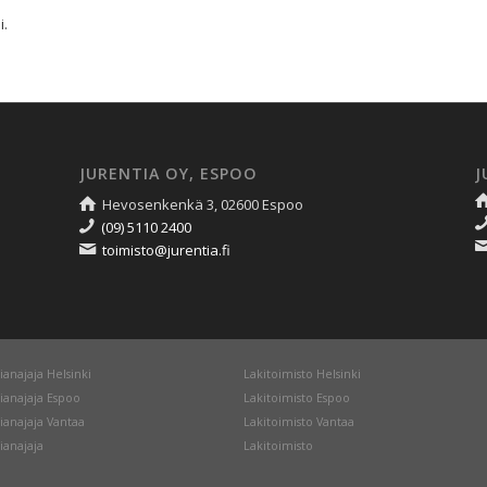
.
JURENTIA OY, ESPOO
J
Hevosenkenkä 3, 02600 Espoo
(09) 5110 2400
toimisto@jurentia.fi
ianajaja Helsinki
Lakitoimisto Helsinki
ianajaja Espoo
Lakitoimisto Espoo
ianajaja Vantaa
Lakitoimisto Vantaa
ianajaja
Lakitoimisto