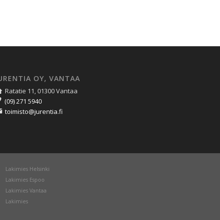
URENTIA OY, VANTAA
Ratatie 11, 01300 Vantaa
(09) 271 5940
toimisto@jurentia.fi
Lakimies Helsinki
Lakimies Espoo
Lakimies Vantaa
Lakimies