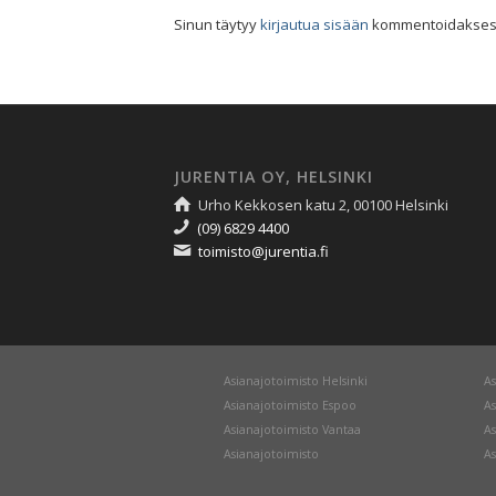
Sinun täytyy
kirjautua sisään
kommentoidaksesi
JURENTIA OY, HELSINKI
Urho Kekkosen katu 2, 00100 Helsinki
(09) 6829 4400
toimisto@jurentia.fi
Asianajotoimisto Helsinki
As
Asianajotoimisto Espoo
As
Asianajotoimisto Vantaa
As
Asianajotoimisto
As