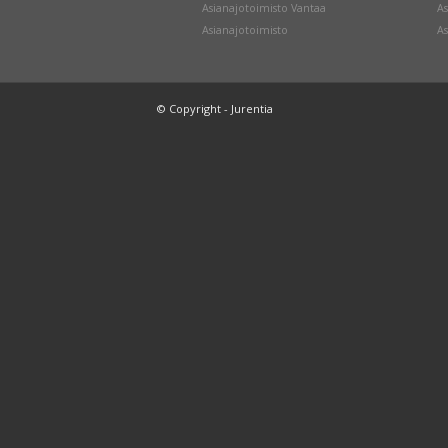
Asianajotoimisto Vantaa
As
Asianajotoimisto
As
© Copyright - Jurentia