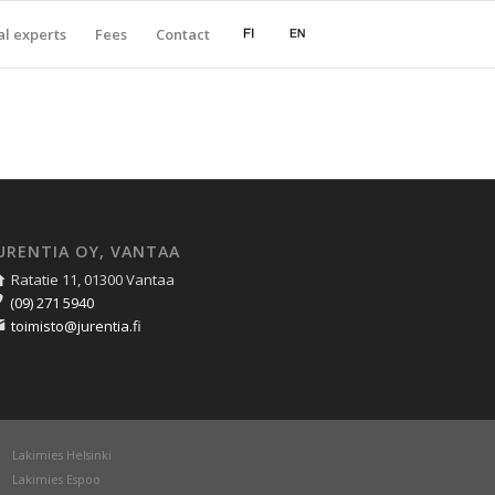
l experts
Fees
Contact
URENTIA OY, VANTAA
Ratatie 11, 01300 Vantaa
(09) 271 5940
toimisto@jurentia.fi
Lakimies Helsinki
Lakimies Espoo