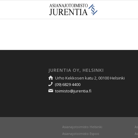
JURENTIA OY, HELSINKI
Urho Kekkosen katu 2, 00100 Helsinki
(09) 6829 4400
toimisto@jurentia.fi
Asianajotoimisto Helsinki
As
Asianajotoimisto Espoo
As