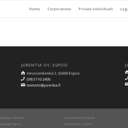
Home
Corporations
Private individuals
Lega
JURENTIA OY, ESPOO
J
Hevosenkenkä 3, 02600 Espoo
(09) 5110 2400
toimisto@jurentia.fi
ianajaja Helsinki
Lakitoimisto Helsinki
ianajaja Espoo
Lakitoimisto Espoo