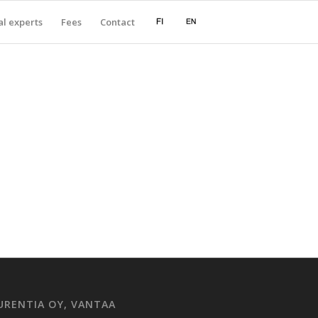
l experts
Fees
Contact
URENTIA OY, VANTAA