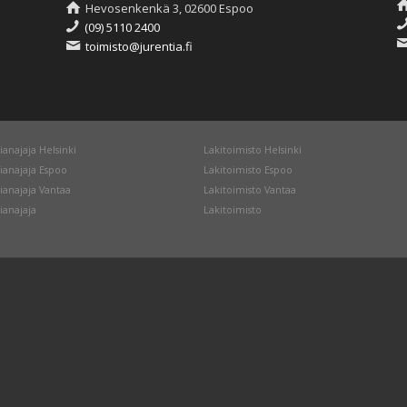
Hevosenkenkä 3, 02600 Espoo
(09) 5110 2400
toimisto@jurentia.fi
ianajaja Helsinki
Lakitoimisto Helsinki
ianajaja Espoo
Lakitoimisto Espoo
ianajaja Vantaa
Lakitoimisto Vantaa
ianajaja
Lakitoimisto