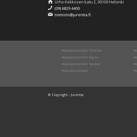
Urho Kekkosen katu 2, 00100 Helsinki
(09) 6829 4400
toimisto@jurentia.fi
Asianajotoimisto Helsinki
As
Asianajotoimisto Espoo
As
Asianajotoimisto Vantaa
As
Asianajotoimisto
As
© Copyright - Jurentia