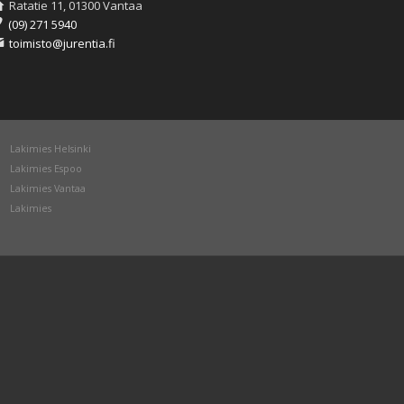
Ratatie 11, 01300 Vantaa
(09) 271 5940
toimisto@jurentia.fi
Lakimies Helsinki
Lakimies Espoo
Lakimies Vantaa
Lakimies