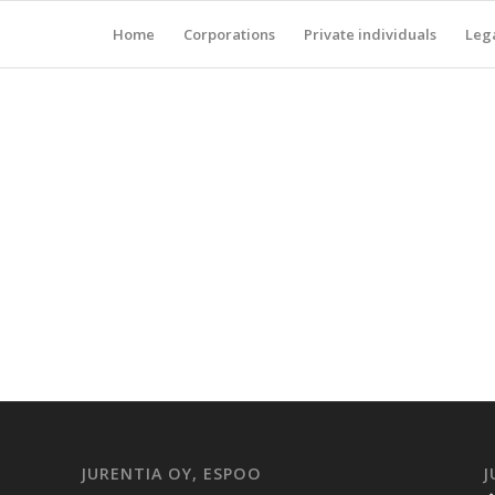
Home
Corporations
Private individuals
Lega
JURENTIA OY, ESPOO
J