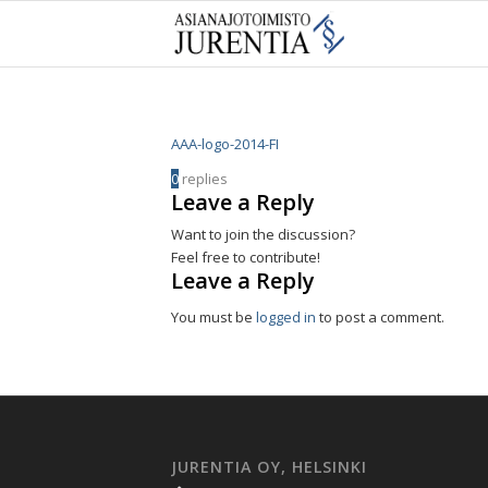
AAA-logo-2014-FI
0
replies
Leave a Reply
Want to join the discussion?
Feel free to contribute!
Leave a Reply
You must be
logged in
to post a comment.
JURENTIA OY, HELSINKI